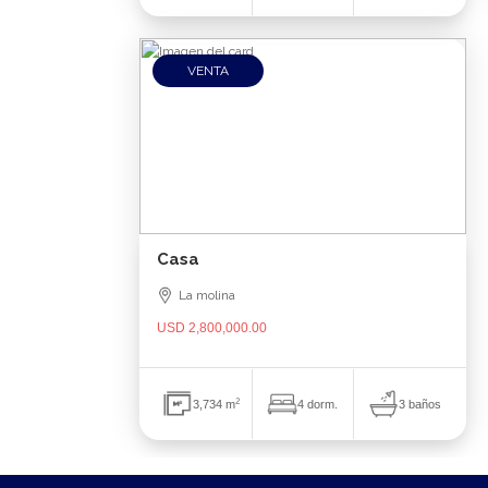
VENTA
Casa
La molina
USD 2,800,000.00
2
3 baños
3,734 m
4 dorm.