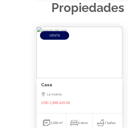
Propiedades 
VENTA
Casa
La molina
USD 2,996,420.00
2
7 baños
2,000 m
5 dorm.