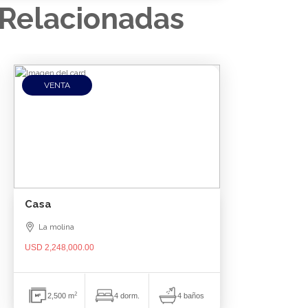
Relacionadas
VENTA
Casa
La molina
USD 2,248,000.00
2
4 baños
2,500 m
4 dorm.