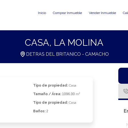
Inicio
Comprar Inmueble
Vender Inmueble
Cal
CASA, LA MOLINA
DETRAS DEL BRITANICO - CAMACHO
Tipo de propiedad:
Casa
2
Tamaño / Área:
1096.00
m
Tipo de propiedad:
Casa
E
Baños:
2