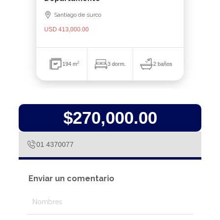
Santiago de surco
USD 413,000.00
2
2 baños
194 m
3 dorm.
$270,000.00
01 4370077
Enviar un comentario