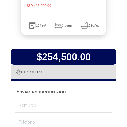
USD 413,000.00
2
2 baños
194 m
3 dorm.
$254,500.00
01 4370077
Enviar un comentario