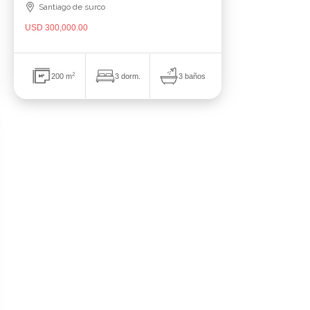
Santiago de surco
USD 300,000.00
2
3 baños
200 m
3 dorm.