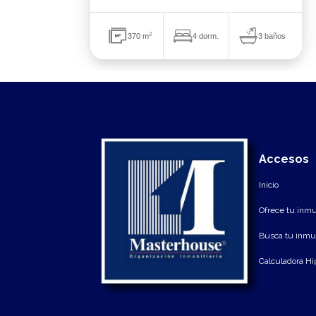
2
3 baños
370 m
4 dorm.
Accesos
Inicio
Ofrece tu inm
Busca tu inmu
Calculadora Hi