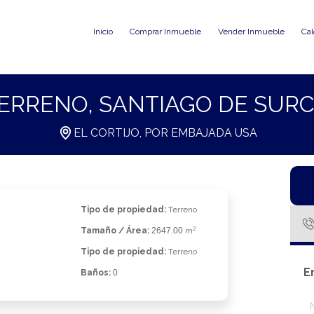
Inicio
Comprar Inmueble
Vender Inmueble
Cal
ERRENO, SANTIAGO DE SUR
EL CORTIJO, POR EMBAJADA USA
Tipo de propiedad:
Terreno
2
Tamaño / Área:
2647.00
m
Tipo de propiedad:
Terreno
E
Baños:
0