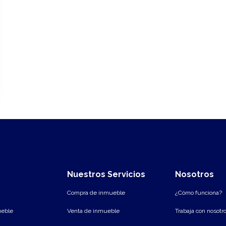
Nuestros Servicios
Nosotros
Compra de inmueble
¿Cómo funciona?
ueble
Venta de inmueble
Trabaja con nosotr