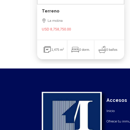
Terreno
La molina
USD 8,758,750.00
2
0 baños
1,475 m
0 dorm.
Accesos
Inicio
Ofrece tu inm