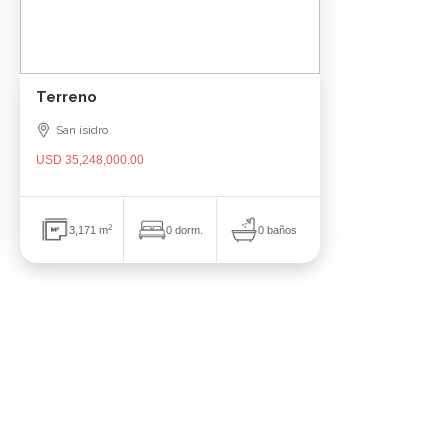
Terreno
San isidro
USD 35,248,000.00
2
0 baños
3,171 m
0 dorm.