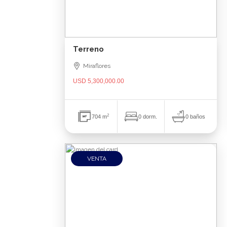
Terreno
Miraflores
USD 5,300,000.00
2
0 baños
704 m
0 dorm.
VENTA